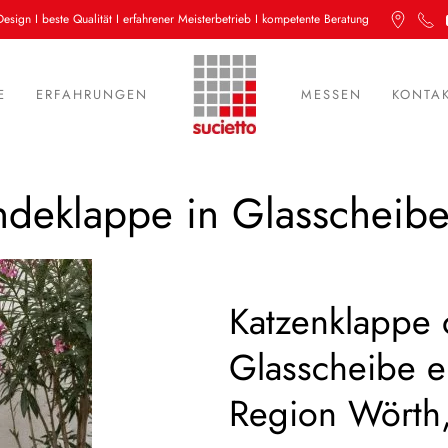
Design I beste Qualität I erfahrener Meisterbetrieb I kompetente Beratung
E
ERFAHRUNGEN
MESSEN
KONTA
deklappe in Glasscheibe
Katzenklappe
Glasscheibe e
Region Wörth,