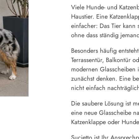
Viele Hunde- und Katzenbe
Haustier. Eine Katzenkla
einfacher: Das Tier kann
ohne dass ständig jemand
Besonders häufig entsteh
Terrassentür, Balkontür o
modernen Glasscheiben ist
zunächst denken. Eine be
nicht einfach nachträgli
Die saubere Lösung ist me
eine neue Glasscheibe na
Katzenklappe oder Hundek
Sucietto ist Ihr Ansprech