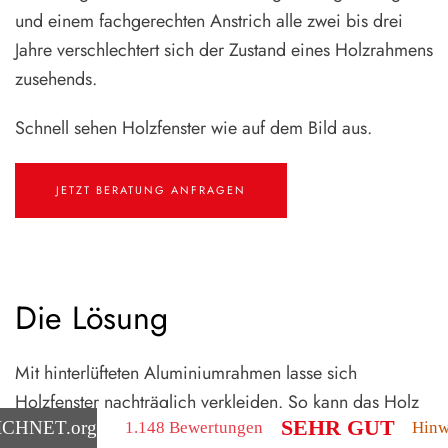
Sucietto,
und einem fachgerechten Anstrich alle zwei bis drei
uns
Abwick
pünktlich
abs
mit
um
Jahre verschlechtert sich der Zustand eines Holzrahmens
kei
Monteu
8Uhr,
Ver
zusehends.
die
wie
zu
schon
vereinbart.
übl
mehrer
Ich
Schnell sehen Holzfenster wie auf dem Bild aus.
Ge
Jahre
bin
Vo
in
aufgrund
Auf
diesem
schlechter
bis
Untern
JETZT BERATUNG ANFRAGEN
Erfahrung
zur
arbeiten
mit
Mo
manchen
ha
Handwerkern
ich
recht
mi
pingelig
abs
Die Lösung
und
au
schaue
gef
mir
Se
auch
Mit hinterlüfteten Aluminiumrahmen lasse sich
seh
alles
net
Holzfenster nachträglich verkleiden. So kann das Holz
genau
Per
SEHR GUT
an.
ICHNET
.org
weiterhin „atmen“, die Lebensdauer der Fenster wird
1.148 Bewertungen
Hinw
Die
Das